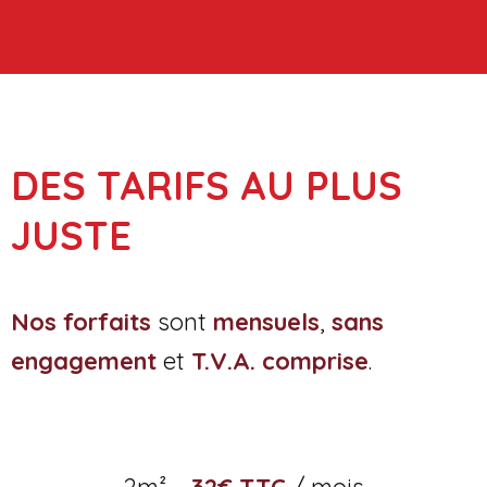
DES TARIFS AU PLUS
JUSTE
Nos forfaits
sont
mensuels
,
sans
engagement
et
T.V.A. comprise
.
2m² –
32€ TTC
/ mois